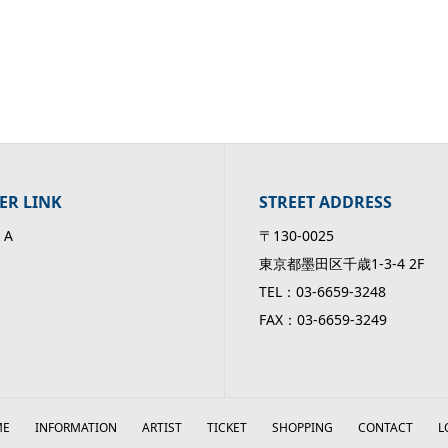
ER LINK
STREET ADDRESS
 A
〒130-0025
東京都墨田区千歳1-3-4 2F
TEL：03-6659-3248
FAX：03-6659-3249
ME
INFORMATION
ARTIST
TICKET
SHOPPING
CONTACT
L